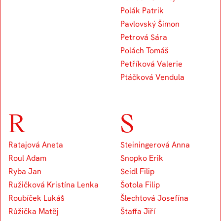
Polák Patrik
Pavlovský Šimon
Petrová Sára
Polách Tomáš
Petříková Valerie
Ptáčková Vendula
R
S
Ratajová Aneta
Steiningerová Anna
Roul Adam
Snopko Erik
Ryba Jan
Seidl Filip
Ružičková Kristína Lenka
Šotola Filip
Roubíček Lukáš
Šlechtová Josefína
Růžička Matěj
Štaffa Jiří