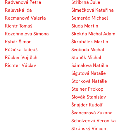
Radvanová Petra
Stříbrná Julie
Ralevská Ida
Šimečková Kateřina
Recmanová Valeria
Semerád Michael
Richtr Tomáš
Siuda Martin
Rozehnalová Simona
Skokňa Michal Adam
Rybár Šimon
Škrabálek Martin
Růžička Tadeáš
Svoboda Michal
Rücker Vojtěch
Staněk Michal
Richter Václav
Šámalová Natálie
Šigutová Natálie
Štorková Natálie
Steiner Prokop
Slovák Stanislav
Šnajder Rudolf
Švancarová Zuzana
Scholzeová Veronika
Stránský Vincent