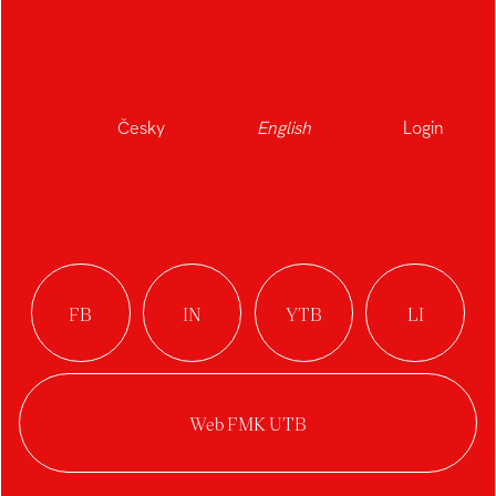
Bučková Natália
Brkalová Eliška
Blažek Filip
Brabcová Karolína
Buršová Lucie
Česky
English
Login
Bartošek Martin
Bystriansky Martin
Barták Petr
Bušek Petr
Bucher Tomáš
Benešovský Vojtěch
Bočková Veronika
C
D
Čermín Adam
Duval Arthur