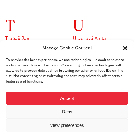
T
U
Trubač Jan
Ullverová Anita
Turek Karel
Uždil Štěpán
Manage Cookie Consent
Tremer Ondřej
Uhrin Tomáš
To provide the best experiences, we use technologies like cookies to store
Trögler Daniel
and/or access device information. Consenting to these technologies will
allow us to process data such as browsing behavior or unique IDs on this
site. Not consenting or withdrawing consent, may adversely affect certain
features and functions.
V
Accept
Viskupová Alžběta
Kristína
Deny
Vogelová Denisa
View preferences
Vykopalová Eva