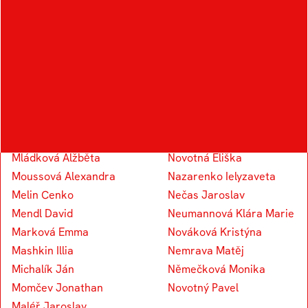
Knap Vojtěch
Koudelka Václav
Kapounek Vojtěch
M
N
Marosz Alexandr
Novotný Eduard
Mládková Alžběta
Novotná Eliška
Moussová Alexandra
Nazarenko Ielyzaveta
Melin Cenko
Nečas Jaroslav
Mendl David
Neumannová Klára Marie
Marková Emma
Nováková Kristýna
Mashkin Illia
Nemrava Matěj
Michalík Ján
Němečková Monika
Momčev Jonathan
Novotný Pavel
Maléř Jaroslav