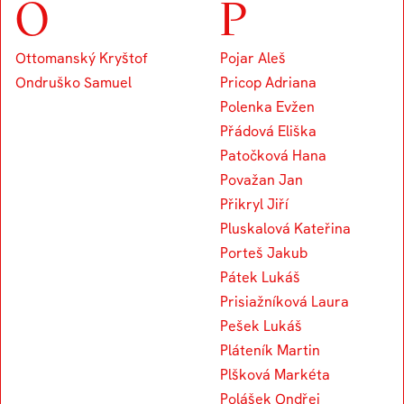
O
P
Ottomanský Kryštof
Pojar Aleš
Ondruško Samuel
Pricop Adriana
Polenka Evžen
Přádová Eliška
Patočková Hana
Považan Jan
Přikryl Jiří
Pluskalová Kateřina
Porteš Jakub
Pátek Lukáš
Prisiažníková Laura
Pešek Lukáš
Pláteník Martin
Plšková Markéta
Polášek Ondřej