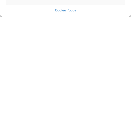
Vejová Miriam
Vetrák Martin
Cookie Policy
Vágner Václav
Univerzitní 2431
760 01 Zlín
Tel.:
+420 576 034 205
info@fmk.utb.cz
FB
IN
YTB
LI
Web FMK UTB