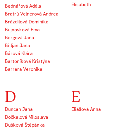
Elisabeth
Bednářová Adéla
Bratrů Velnerová Andrea
Brázdilová Dominika
Bujnošková Ema
Bergová Jana
Bitljan Jana
Bárová Klára
Bartoníková Kristýna
Barrera Veronika
D
E
Duncan Jana
Eliášová Anna
Dočkalová Miloslava
Dušková Štěpánka