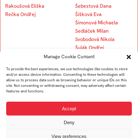
Rakoušová Eliška
Šebestová Dana
Rečka Ondřej
Šišková Eva
Šimonová Michaela
Sedláček Milan
Svobodová Nikola
Šulák Ondřej
Slavíková Helena
Manage Cookie Consent
Svobodová Tereza
To provide the best experiences, we use technologies like cookies to store
Stojar Věra
and/or access device information. Consenting to these technologies will
Sedlářová Viktorie
allow us to process data such as browsing behavior or unique IDs on this
site. Not consenting or withdrawing consent, may adversely affect certain
features and functions.
V
Accept
Vavroušková Kateřina
Deny
Vyhnálková Leona
View preferences