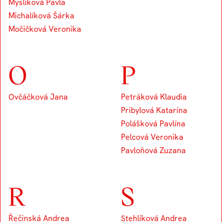
Myslíková Pavla
Michalíková Šárka
Močičková Veronika
O
P
Ovčáčková Jana
Petráková Klaudia
Pribylová Katarína
Polášková Pavlína
Pelcová Veronika
Pavloňová Zuzana
R
S
Řečinská Andrea
Stehlíková Andrea