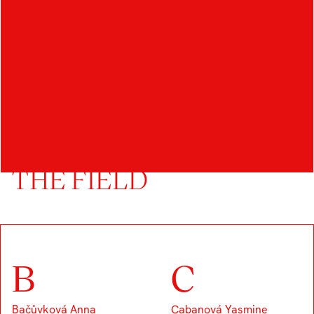
OTHER STUDENTS IN
THE FIELD
B
C
Bačůvková Anna
Cabanová Yasmine