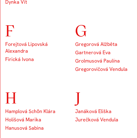
Dynka Vít
F
G
Forejtová Lipovská
Gregorová Alžběta
Alexandra
Gartnerová Eva
Firická Ivona
Grolmusová Paulína
Gregorovičová Vendula
H
J
Hamplová Schön Klára
Janáková Eliška
Holišová Marika
Jurečková Vendula
Hanusová Sabina