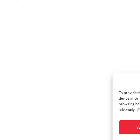
To provide t
device infor
browsing beh
adversely aff
A