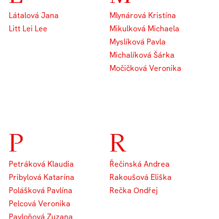
Látalová Jana
Mlynárová Kristína
Litt Lei Lee
Mikulková Michaela
Myslíková Pavla
Michalíková Šárka
Močičková Veronika
P
R
Petráková Klaudia
Řečinská Andrea
Pribylová Katarína
Rakoušová Eliška
Polášková Pavlína
Rečka Ondřej
Pelcová Veronika
Pavloňová Zuzana