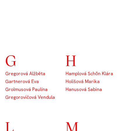
G
H
Gregorová Alžběta
Hamplová Schön Klára
Gartnerová Eva
Holišová Marika
Grolmusová Paulína
Hanusová Sabina
Gregorovičová Vendula
L
M