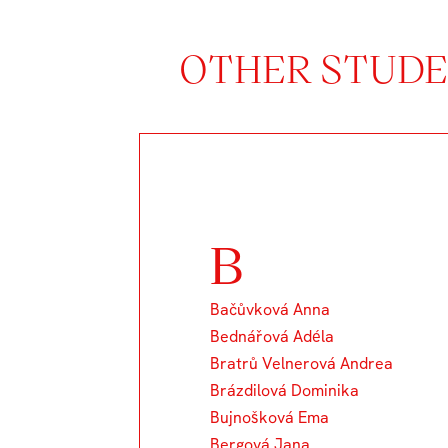
OTHER STUDEN
B
Bačůvková Anna
Bednářová Adéla
Bratrů Velnerová Andrea
Brázdilová Dominika
Bujnošková Ema
Bergová Jana