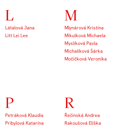
L
M
Látalová Jana
Mlynárová Kristína
Litt Lei Lee
Mikulková Michaela
Myslíková Pavla
Michalíková Šárka
Močičková Veronika
P
R
Petráková Klaudia
Řečinská Andrea
Pribylová Katarína
Rakoušová Eliška