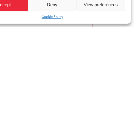
ccept
Deny
View preferences
Cookie Policy
YTB
LI
Web FMK UTB