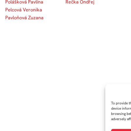
Polášková Pavlína
Rečka Ondřej
Pelcová Veronika
Pavloňová Zuzana
To provide t
device infor
browsing beh
adversely aff