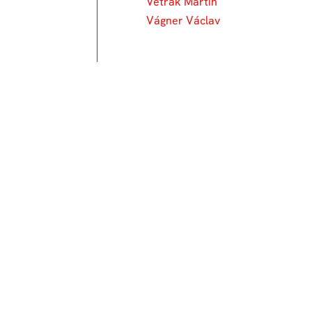
Vetrák Martin
Vágner Václav
Un
76