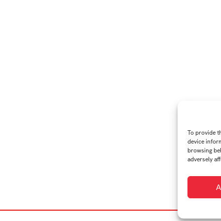
To provide t
device infor
browsing beh
adversely aff
A