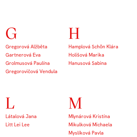
G
H
Gregorová Alžběta
Hamplová Schön Klára
Gartnerová Eva
Holišová Marika
Grolmusová Paulína
Hanusová Sabina
Gregorovičová Vendula
L
M
Látalová Jana
Mlynárová Kristína
Litt Lei Lee
Mikulková Michaela
Myslíková Pavla