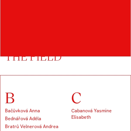
OTHER STUDENTS IN
THE FIELD
B
C
Bačůvková Anna
Cabanová Yasmine
Elisabeth
Bednářová Adéla
Bratrů Velnerová Andrea