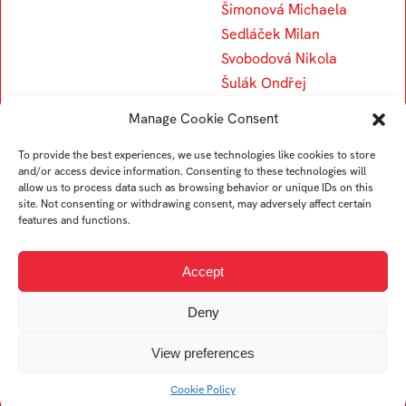
Šimonová Michaela
Sedláček Milan
Svobodová Nikola
Šulák Ondřej
Slavíková Helena
Manage Cookie Consent
Svobodová Tereza
Stojar Věra
To provide the best experiences, we use technologies like cookies to store
and/or access device information. Consenting to these technologies will
Sedlářová Viktorie
allow us to process data such as browsing behavior or unique IDs on this
site. Not consenting or withdrawing consent, may adversely affect certain
features and functions.
V
Accept
Vavroušková Kateřina
Deny
Vyhnálková Leona
Vejová Miriam
View preferences
Vetrák Martin
Cookie Policy
Vágner Václav