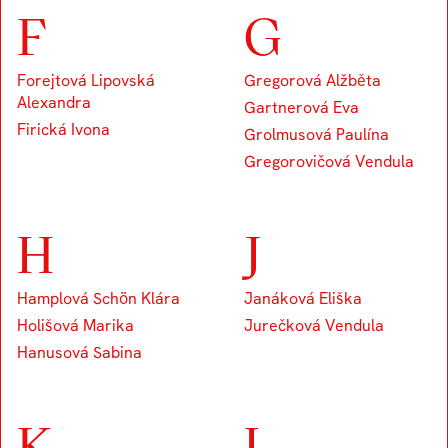
F
G
Forejtová Lipovská
Gregorová Alžběta
Alexandra
Gartnerová Eva
Firická Ivona
Grolmusová Paulína
Gregorovičová Vendula
H
J
Hamplová Schön Klára
Janáková Eliška
Holišová Marika
Jurečková Vendula
Hanusová Sabina
K
L