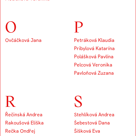
O
P
Ovčáčková Jana
Petráková Klaudia
Pribylová Katarína
Polášková Pavlína
Pelcová Veronika
Pavloňová Zuzana
R
S
Řečinská Andrea
Stehlíková Andrea
Rakoušová Eliška
Šebestová Dana
Rečka Ondřej
Šišková Eva