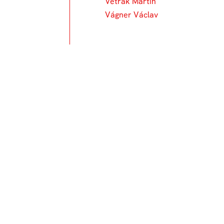
Vetrák Martin
Vágner Václav
Un
76