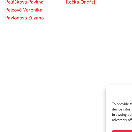
Polášková Pavlína
Rečka Ondřej
Pelcová Veronika
Pavloňová Zuzana
To provide t
device infor
browsing beh
adversely aff