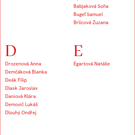
Babjaková Soňa
Bugeľ Samuel
Brlicová Zuzana
D
E
Drozenová Anna
Egartová Natálie
Demčáková Bianka
Deák Filip
Dlask Jaroslav
Daniová Klára
Demovič Lukáš
Dlouhý Ondřej