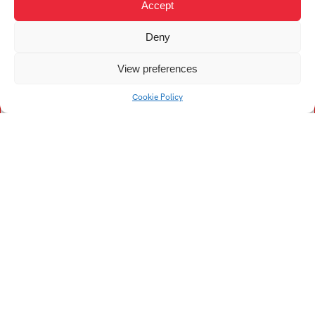
S
T
Accept
Deny
Šáleková Alžbeta
Tamaši Kryštof
Šujanová Barbora
Tichý Tomáš
View preferences
Sučik Dávid
Cookie Policy
Štěpáníková Gabriela
Šrotíř Kamil
Stöhr Kryštof
Šebestová Laura
Sochor Matyáš
Švehla Milan
Salajová Ria Magdaléna
Šraga Radoslav
Skácel Václav
Stančíková Vittoria
Švárová Vanessa