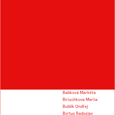
OTHER STUDENTS IN
THE FIELD
A
B
Aouf Alexander
Bugyiová Elizabeth
Arsenyeva Yekaterina
Bárová Klára
Borokhova Kseniia
Baláž Kamil
Babková Markéta
Biriuchkova Mariia
Bublík Ondřej
Byrtus Radoslav