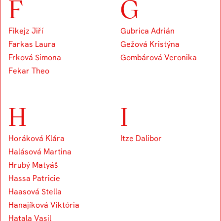
F
G
Fikejz Jiří
Gubrica Adrián
Farkas Laura
Gežová Kristýna
Frková Simona
Gombárová Veronika
Fekar Theo
H
I
Horáková Klára
Itze Dalibor
Halásová Martina
Hrubý Matyáš
Hassa Patricie
Haasová Stella
Hanajíková Viktória
Hatala Vasil