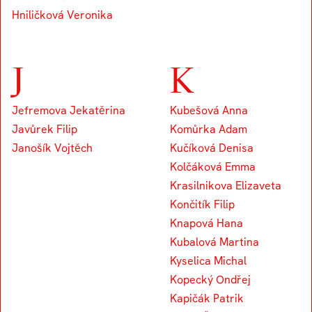
Hniličková Veronika
J
K
Jefremova Jekatěrina
Kubešová Anna
Javůrek Filip
Komůrka Adam
Janošík Vojtěch
Kučíková Denisa
Kolčáková Emma
Krasilnikova Elizaveta
Končitík Filip
Knapová Hana
Kubalová Martina
Kyselica Michal
Kopecký Ondřej
Kapičák Patrik