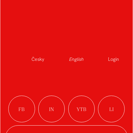
Digital cat tour
Cinematic short: Time
Česky
English
Login
Redesign Acredité
Letellka Typeface:
Microsite