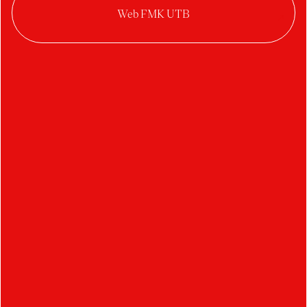
Redesign Edflix
Dynamic movement —
GIF
POPAI Student Award
2023
Redesign of the Edflix