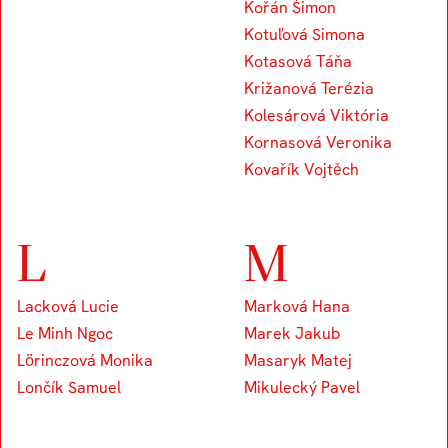
Kořán Šimon
Kotuľová Simona
Kotasová Táňa
Križanová Terézia
Kolesárová Viktória
Kornasová Veronika
Kovařík Vojtěch
L
M
Lacková Lucie
Marková Hana
Le Minh Ngoc
Marek Jakub
Lörinczová Monika
Masaryk Matej
Lončík Samuel
Mikulecký Pavel