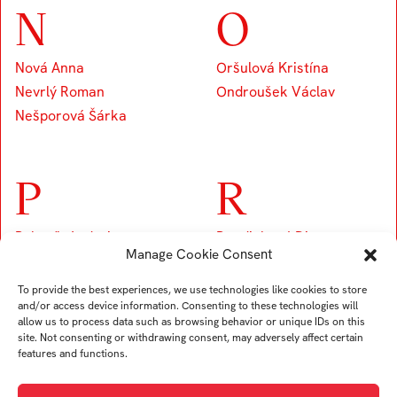
N
O
Nová Anna
Oršulová Kristína
Nevrlý Roman
Ondroušek Václav
Nešporová Šárka
P
R
Pekarík Andrej
Randjaková Diana
Manage Cookie Consent
Pirníková Aneta
Ratulovský Gorazd
Pyvovar Polina
Rodionova Polina
To provide the best experiences, we use technologies like cookies to store
and/or access device information. Consenting to these technologies will
Prudilová Tereza
allow us to process data such as browsing behavior or unique IDs on this
Pavelek Zdeněk
site. Not consenting or withdrawing consent, may adversely affect certain
features and functions.