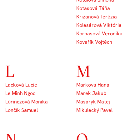
Kotasová Táňa
Križanová Terézia
Kolesárová Viktória
Kornasová Veronika
Kovařík Vojtěch
L
M
Lacková Lucie
Marková Hana
Le Minh Ngoc
Marek Jakub
Lörinczová Monika
Masaryk Matej
Lončík Samuel
Mikulecký Pavel
N
O