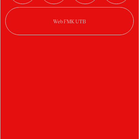
Digital Reinterpretation
Café Website – Supreme
– Éclaire
Roastworks.