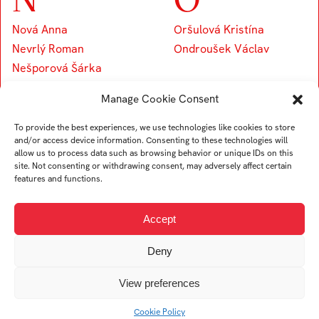
Nová Anna
Oršulová Kristína
Nevrlý Roman
Ondroušek Václav
Nešporová Šárka
Manage Cookie Consent
P
R
To provide the best experiences, we use technologies like cookies to store
and/or access device information. Consenting to these technologies will
allow us to process data such as browsing behavior or unique IDs on this
Pekarík Andrej
Randjaková Diana
site. Not consenting or withdrawing consent, may adversely affect certain
features and functions.
Pirníková Aneta
Ratulovský Gorazd
Pyvovar Polina
Rodionova Polina
Accept
Prudilová Tereza
Pavelek Zdeněk
Deny
View preferences
S
T
Cookie Policy