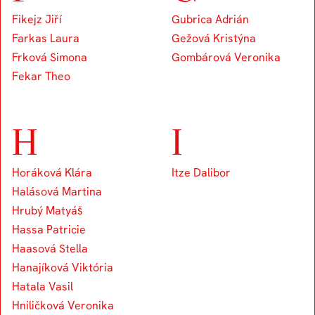
Fikejz Jiří
Gubrica Adrián
Farkas Laura
Gežová Kristýna
Frková Simona
Gombárová Veronika
Fekar Theo
H
I
Horáková Klára
Itze Dalibor
Halásová Martina
Hrubý Matyáš
Hassa Patricie
Haasová Stella
Hanajíková Viktória
Hatala Vasil
Hniličková Veronika