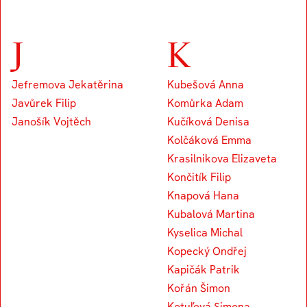
J
K
Jefremova Jekatěrina
Kubešová Anna
Javůrek Filip
Komůrka Adam
Janošík Vojtěch
Kučíková Denisa
Kolčáková Emma
Krasilnikova Elizaveta
Končitík Filip
Knapová Hana
Kubalová Martina
Kyselica Michal
Kopecký Ondřej
Kapičák Patrik
Kořán Šimon
Kotuľová Simona