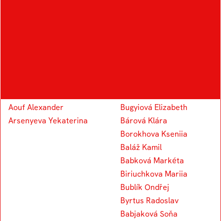
THE FIELD
A
B
Aouf Alexander
Bugyiová Elizabeth
Arsenyeva Yekaterina
Bárová Klára
Borokhova Kseniia
Baláž Kamil
Babková Markéta
Biriuchkova Mariia
Bublík Ondřej
Byrtus Radoslav
Babjaková Soňa