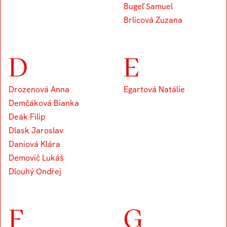
Bugeľ Samuel
Brlicová Zuzana
D
E
Drozenová Anna
Egartová Natálie
Demčáková Bianka
Deák Filip
Dlask Jaroslav
Daniová Klára
Demovič Lukáš
Dlouhý Ondřej
F
G