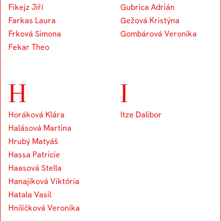
Fikejz Jiří
Gubrica Adrián
Farkas Laura
Gežová Kristýna
Frková Simona
Gombárová Veronika
Fekar Theo
H
I
Horáková Klára
Itze Dalibor
Halásová Martina
Hrubý Matyáš
Hassa Patricie
Haasová Stella
Hanajíková Viktória
Hatala Vasil
Hniličková Veronika