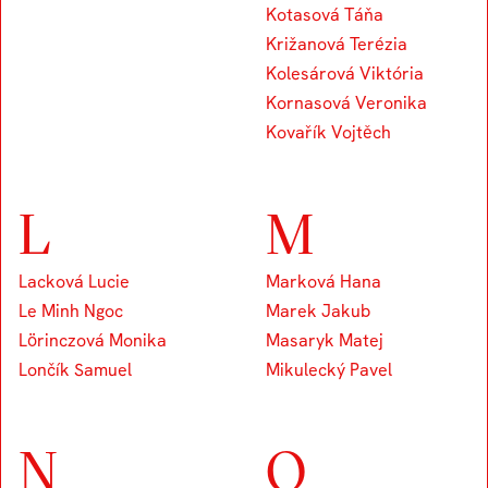
Kotasová Táňa
Križanová Terézia
Kolesárová Viktória
Kornasová Veronika
Kovařík Vojtěch
L
M
Lacková Lucie
Marková Hana
Le Minh Ngoc
Marek Jakub
Lörinczová Monika
Masaryk Matej
Lončík Samuel
Mikulecký Pavel
N
O