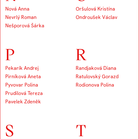
Nová Anna
Oršulová Kristína
Nevrlý Roman
Ondroušek Václav
Nešporová Šárka
P
R
Pekarík Andrej
Randjaková Diana
Pirníková Aneta
Ratulovský Gorazd
Pyvovar Polina
Rodionova Polina
Prudilová Tereza
Pavelek Zdeněk
S
T