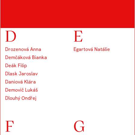
Brlicová Zuzana
D
E
Drozenová Anna
Egartová Natálie
Demčáková Bianka
Deák Filip
Dlask Jaroslav
Daniová Klára
Demovič Lukáš
Dlouhý Ondřej
F
G