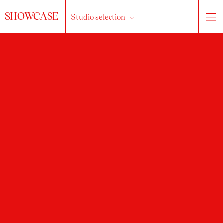
SHOWCASE
Studio selection
HLEDAT
KRISTÍNA
ORŠULOVÁ