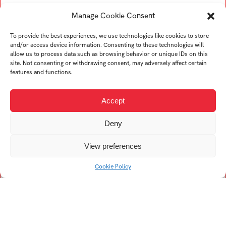
Šáleková Alžbeta
Tamaši Kryštof
Manage Cookie Consent
Šujanová Barbora
Tichý Tomáš
Sučik Dávid
To provide the best experiences, we use technologies like cookies to store
and/or access device information. Consenting to these technologies will
Štěpáníková Gabriela
allow us to process data such as browsing behavior or unique IDs on this
Šrotíř Kamil
site. Not consenting or withdrawing consent, may adversely affect certain
features and functions.
Stöhr Kryštof
Šebestová Laura
Accept
Sochor Matyáš
Švehla Milan
Deny
Salajová Ria Magdaléna
Šraga Radoslav
View preferences
Skácel Václav
Cookie Policy
Stančíková Vittoria
Švárová Vanessa