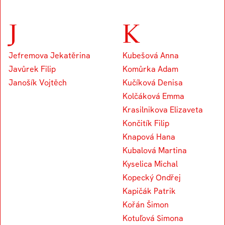
J
K
Jefremova Jekatěrina
Kubešová Anna
Javůrek Filip
Komůrka Adam
Janošík Vojtěch
Kučíková Denisa
Kolčáková Emma
Krasilnikova Elizaveta
Končitík Filip
Knapová Hana
Kubalová Martina
Kyselica Michal
Kopecký Ondřej
Kapičák Patrik
Kořán Šimon
Kotuľová Simona