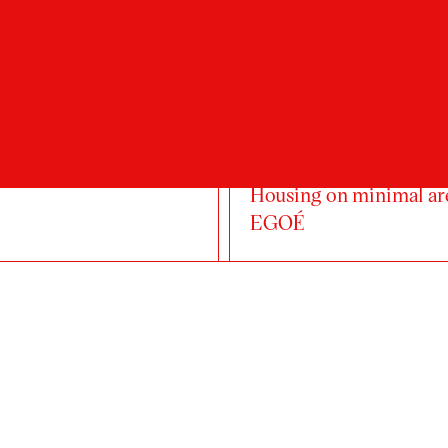
lana Mandíková
lding steps
Simona Prokopová
Housing on minimal ar
EGOÉ