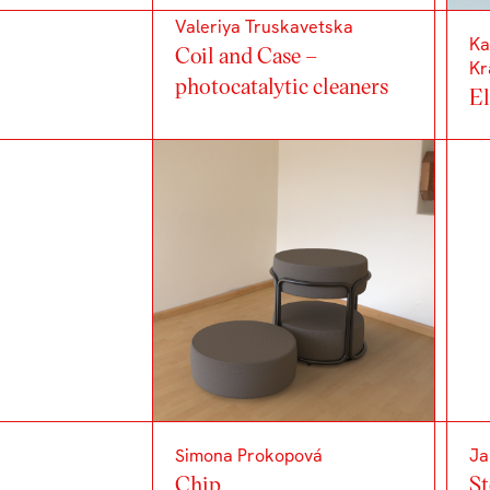
Valeriya Truskavetska
Ka
Coil and Case –
Kr
photocatalytic cleaners
El
Simona Prokopová
Ja
Chip
St