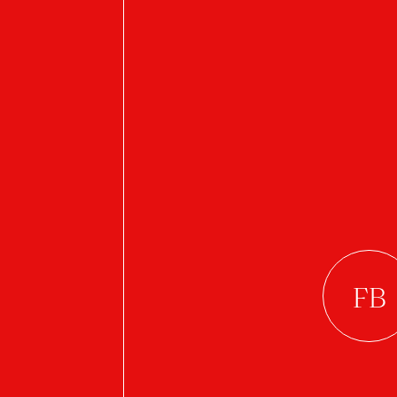
2021/2022
De
Ta
Ondřej Pechal
Chair Tuta
R