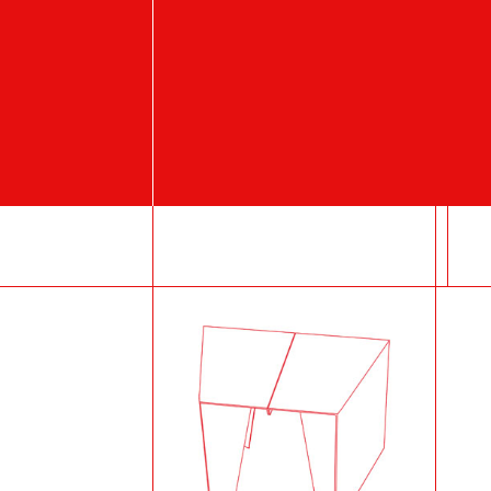
Johana Kania
Jo
Park bench
Fo