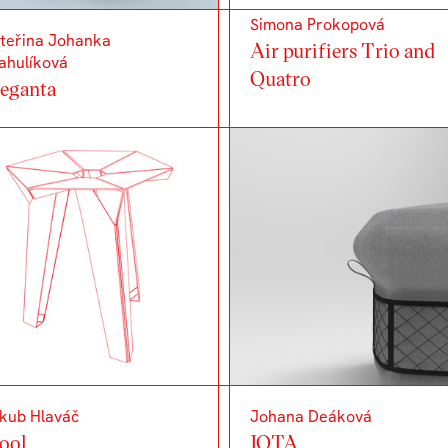
Simona Prokopová
teřina Johanka
Air purifiers Trio and
ahulíková
Quatro
eganta
kub Hlaváč
Johana Deáková
ool
JOTA