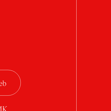
Pavla Kukrlová
RelaxIUm