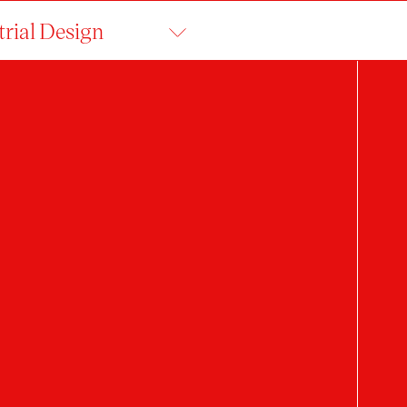
trial Design
students
stroje a nářadí
architektura
​nábytek
h
erior accessories
toys
sports equipment
transport
interiérové doplňky
elektrospotře