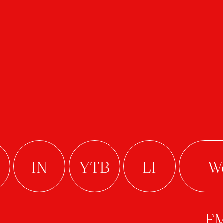
nis Sedlák
bouret Trio and
Samuel Mrlina
hombus
Nix