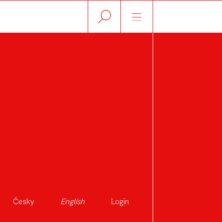
račky
sportovní potřeby
electric appliances
biče
Česky
English
Login