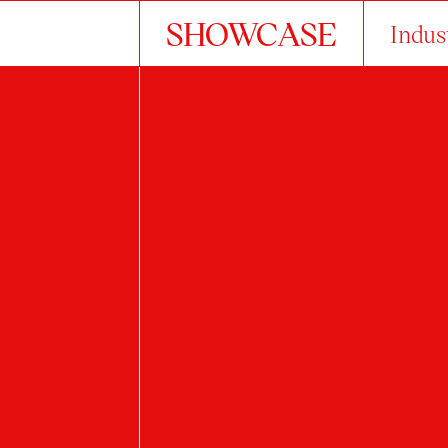
SHOWCASE
Indus
About the studio
works
All...
dopravní prostředky
architecture
furniture
int
machines and tools
means of 
2022/2023