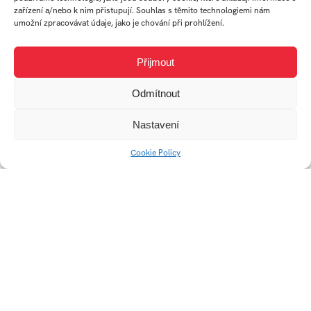
zařízení a/nebo k nim přistupují. Souhlas s těmito technologiemi nám
umožní zpracovávat údaje, jako je chování při prohlížení.
Přijmout
Odmítnout
Popai – Planet Pet
SŠEB merch- Reflect
Society
square
Nastavení
Cookie Policy
Travel hanger
Parasit Hole