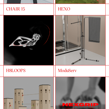
CHAIR 15
HEXO
H8LOOPS
ModuServ