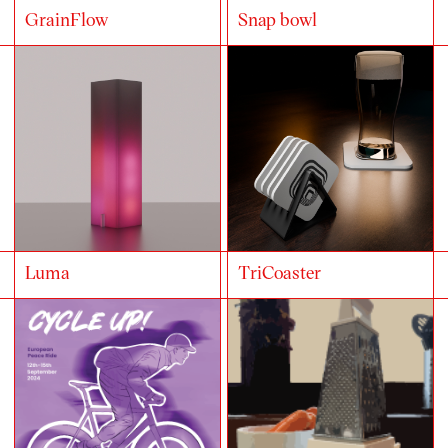
GrainFlow
Snap bowl
Luma
TriCoaster