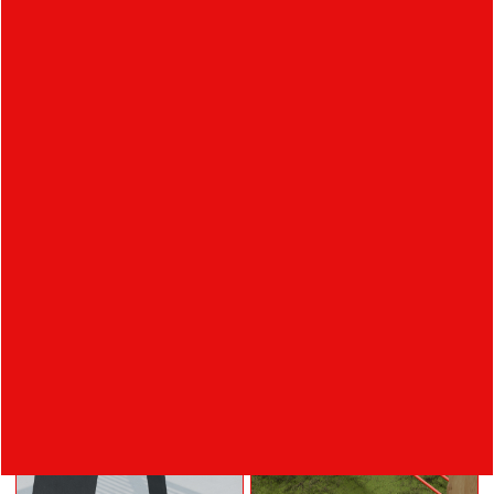
Návrh instalace pro
NEON CHARGE
Designblok