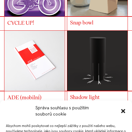
Snap bowl
CYCLE UP!
Shadow light
ADE (mobilní)
průvodce
Správa souhlasu s použitím
souborů cookie
Abychom mohli poskytovat co nejlepší zážitky z použití našeho webu,
používáme technologie, jako jsou soubory cookie, které ukládají informace o