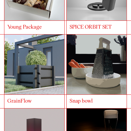
Young Package
SPICE ORBIT SET
GrainFlow
Snap bowl