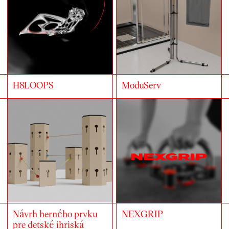
H8LOOPS
ModuServ
Návrh herného prvku
NEXGRIP
pre detské ihriská