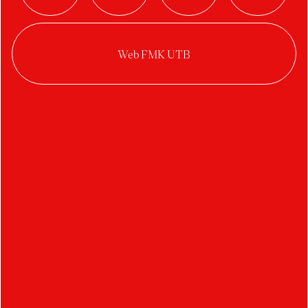
Autor:
Martin Bielik
Ateliér:
Produktový design
Rok:
2023/2024
Kategorie:
produktový design
Je zberná nádoba s vnútornými úchytmi pod
ručné štvorstenové strúhadlo
aby zachytávala nastrúhané potraviny s
vonkajšej aj vnútornej strany stúhadla
Na jej spodnej časti je protišmyková podložka
pre bezpečnú
prácu so strúhadlom.
Farebnosť nádoby je daná farbou madla.