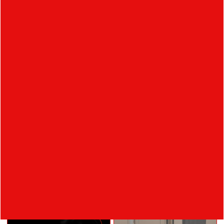
Návrh instalace pro
NEON CHARGE
Designblok
CHAIR 15
HEXO