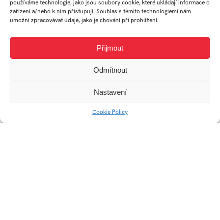
používáme technologie, jako jsou soubory cookie, které ukládají informace o
zařízení a/nebo k nim přistupují. Souhlas s těmito technologiemi nám
Popai – Planet Pet
SŠEB merch- Reflect
umožní zpracovávat údaje, jako je chování při prohlížení.
Society
square
Přijmout
Odmítnout
Nastavení
Travel hanger
Cookie Policy
Parasit Hole
Cena Františka Crháka
Roller blind for car