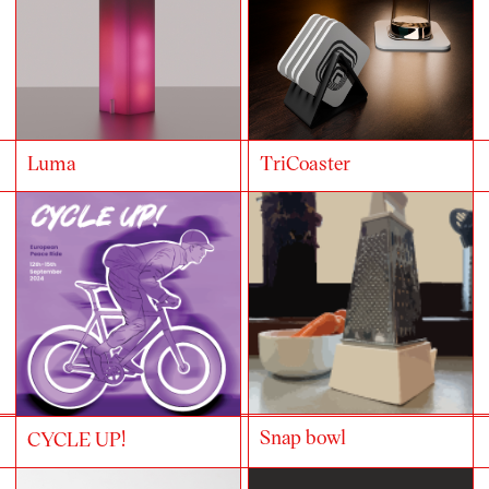
Luma
TriCoaster
Snap bowl
CYCLE UP!