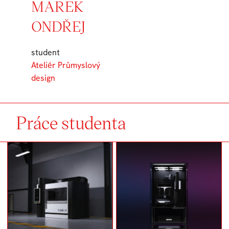
MAREK
ONDŘEJ
student
Ateliér Průmyslový
design
Práce studenta