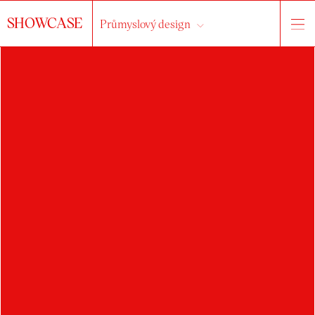
SHOWCASE
Průmyslový design
HLEDAT