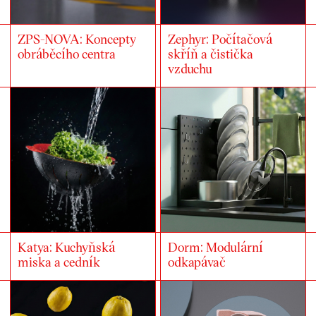
ZPS-NOVA: Koncepty
Zephyr: Počítačová
obráběcího centra
skříň a čistička
vzduchu
Katya: Kuchyňská
Dorm: Modulární
miska a cedník
odkapávač