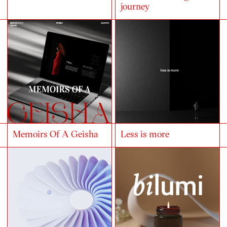
journey
Memoirs Of A Geisha
Less is more