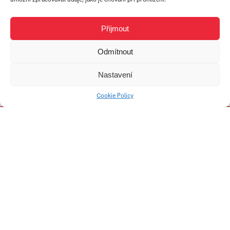
Přijmout
Ekonóm systém
Odmítnout
Nastavení
Cookie Policy
Emocionálna
inteligencia vs.
Inteligenčný kvocient