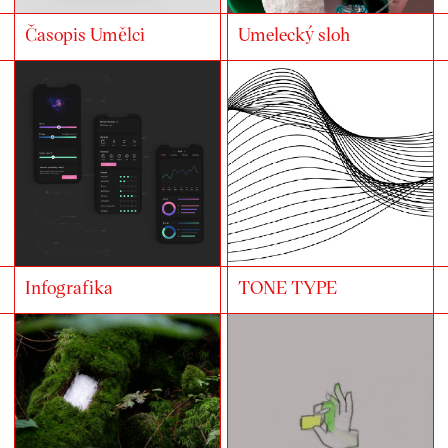
Časopis Umělci
Umelecký sloh
Infografika
TONE TYPE