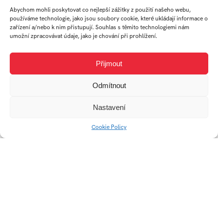
Abychom mohli poskytovat co nejlepší zážitky z použití našeho webu,
používáme technologie, jako jsou soubory cookie, které ukládají informace o
Emocionálna
zařízení a/nebo k nim přistupují. Souhlas s těmito technologiemi nám
umožní zpracovávat údaje, jako je chování při prohlížení.
inteligencia vs.
Inteligenčný kvocient
Přijmout
Odmítnout
Nastavení
Cookie Policy
Střední škola Edvarda
Beneše web
Love your mind