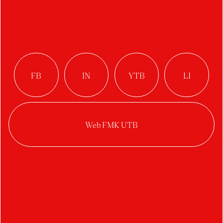
FC Zlín
Autor:
Bianka Demčáková
Ateliér:
Digitální design
Rok:
2020/2021
Kategorie:
vizuální styl
,
typografie