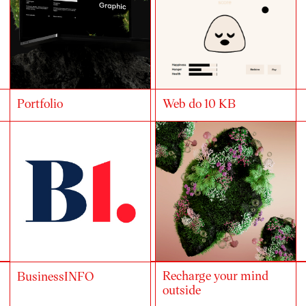
Portfolio
Web do 10 KB
Recharge your mind
BusinessINFO
outside