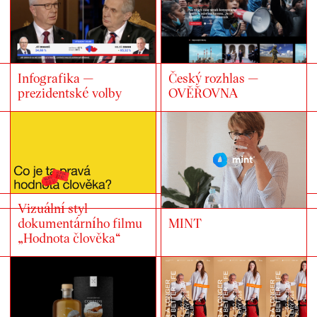
Infografika —
Český rozhlas —
prezidentské volby
OVĚŘOVNA
Vizuální styl
dokumentárního filmu
MINT
„Hodnota člověka“