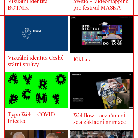
Vizuální identita
Světlo – Videomapping
BOTNIK
pro festival MASKA
Vizuální identita České
10kb.cz
státní správy
Typo Web – COVID
Webflow – seznámení
Infected
se a základní animace