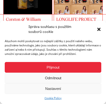
LONGLIFE PROJECT
Corston & William
Správa souhlasu s použitím
souborů cookie
Abychom mohli poskytovat co nejlepší zážitky z použití našeho webu,
používáme technologie, jako jsou soubory cookie, které ukládají informace o
zařízení a/nebo k nim přistupují. Souhlas s těmito technologiemi nám
umožní zpracovávat údaje, jako je chování při prohlížení.
Osobní portfolio
Catch The Duck – 10kb
web
Přijmout
Odmítnout
Nastavení
Cookie Policy
Aplikace „Moje Rodina“
STOP THE WAR OF