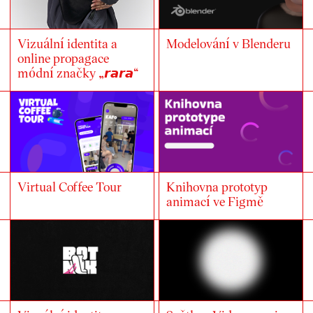
Vizuální identita a
Modelování v Blenderu
online propagace
módní značky „𝙧𝙖𝙧𝙖“
Virtual Coffee Tour
Knihovna prototyp
animací ve Figmě