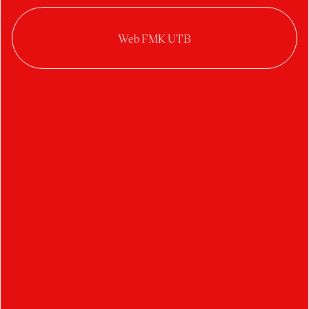
Knihovna prototyp
animací ve Figmě
Autor:
Roman Nevrlý
Ateliér:
Digitální design
Rok:
2024/2025
Kategorie:
web / UI / UX design