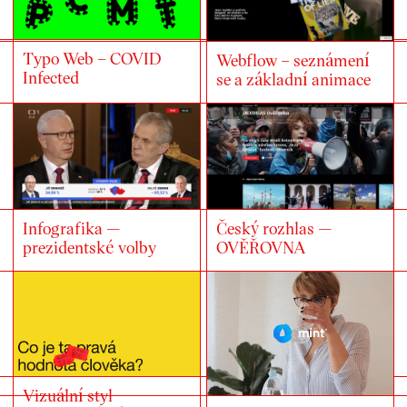
Typo Web – COVID
Webflow – seznámení
Infected
se a základní animace
Infografika —
Český rozhlas —
prezidentské volby
OVĚŘOVNA
Vizuální styl