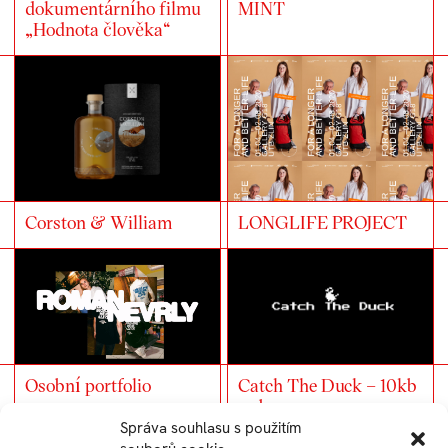
dokumentárního filmu
MINT
„Hodnota člověka“
LONGLIFE PROJECT
Corston & William
Osobní portfolio
Catch The Duck – 10kb
web
Správa souhlasu s použitím