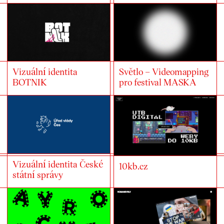
Vizuální identita
Světlo – Videomapping
BOTNIK
pro festival MASKA
Vizuální identita České
10kb.cz
státní správy