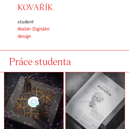
KOVAŘÍK
student
Ateliér Digitální
design
Práce studenta