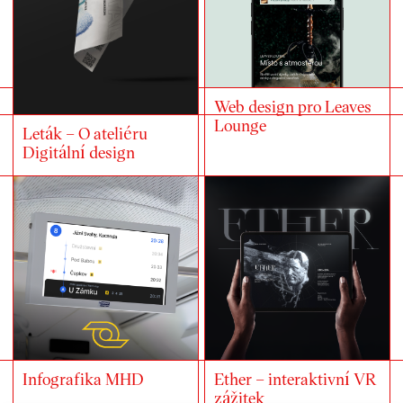
Web design pro Leaves
Lounge
Leták – O ateliéru
Digitální design
Infografika MHD
Ether – interaktivní VR
zážitek