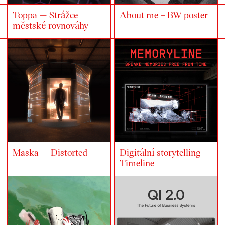
Toppa — Strážce
About me – BW poster
městské rovnováhy
Maska — Distorted
Digitální storytelling –
Timeline