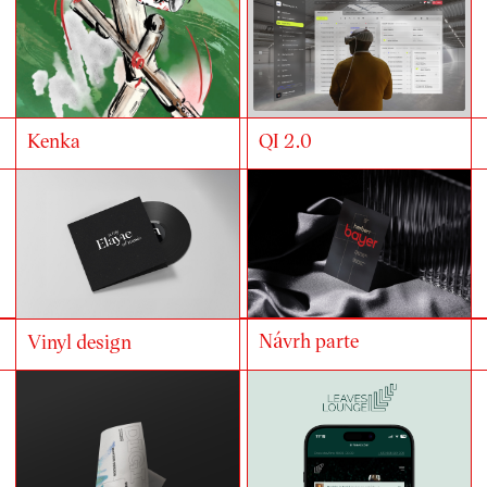
Kenka
QI 2.0
Návrh parte
Vinyl design