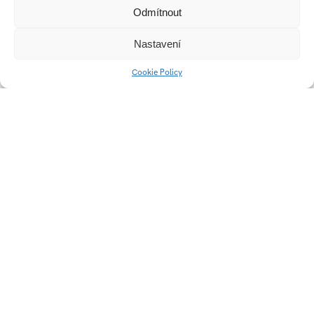
Odmítnout
Nastavení
Design na hranici
Colorlak
Cookie Policy
Týden škol na Valašsku
Popai student award
2024 | Kinley