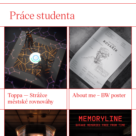
Práce studenta
Toppa — Strážce
About me – BW poster
městské rovnováhy