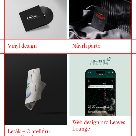
Návrh parte
Vinyl design
Web design pro Leaves
Lounge
Leták – O ateliéru