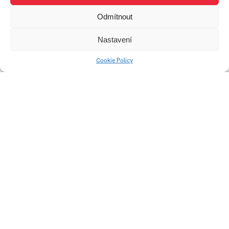
Odmítnout
Parte
Land Art – plenér 2022
Nastavení
Cookie Policy
Skladací obytný
TON vešiak
houseboat