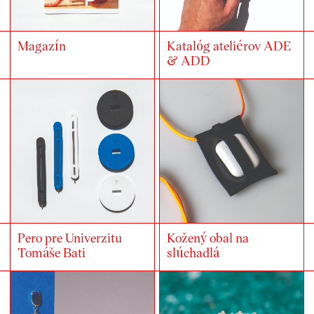
Magazín
Katalóg ateliérov ADE
& ADD
Pero pre Univerzitu
Kožený obal na
Tomáše Bati
slúchadlá