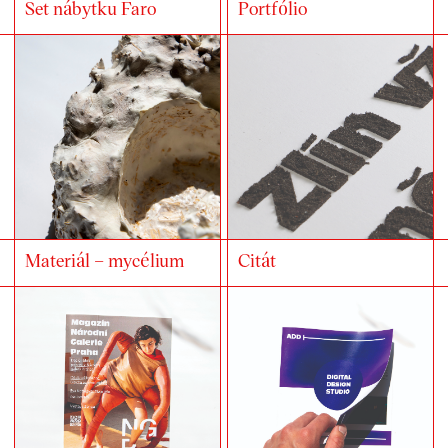
Set nábytku Faro
Portfólio
Materiál – mycélium
Citát