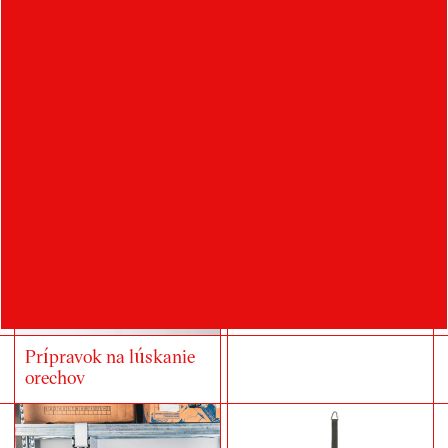
Multifunkčný podávač
toaletného papieru
Prípravok na lúskanie
orechov