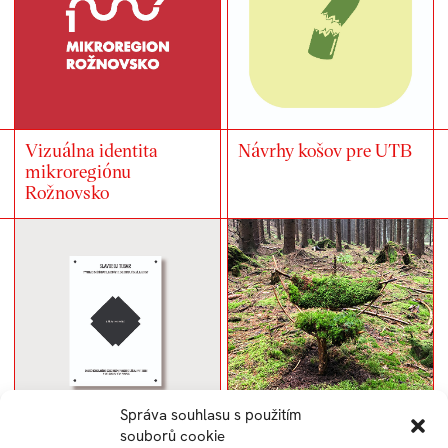
Vizuálna identita
Návrhy košov pre UTB
mikroregiónu
Rožnovsko
Správa souhlasu s použitím
souborů cookie
Parte
Land Art – plenér 2022