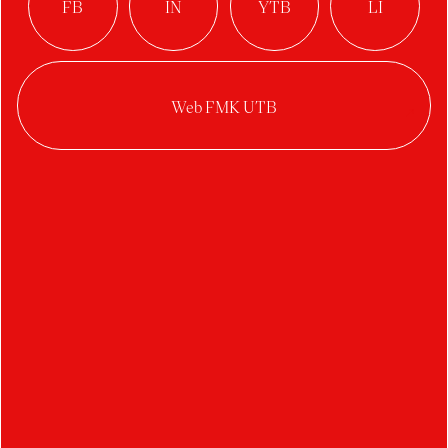
podávač toaletného
papieru
Autor:
Šimon Valovič
Ateliér:
Produktový design
Rok:
2020/2021
Kategorie:
produktový design
Spojenie troch produktov a troch funkcií v
jednom multifunkčnom nábytku, ktorý šetrí
miesto
v kúpeľni. Podávač slúži ako odkladacia skrinka
na toaletný papier a jeho zásobu, zároveň
funguje ako držiak na jeho odvíjanie. V spodnej
časti sa nachádza odnímateľný smetný kôš na