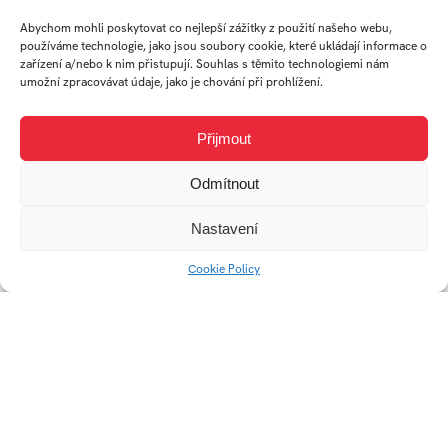
Abychom mohli poskytovat co nejlepší zážitky z použití našeho webu,
používáme technologie, jako jsou soubory cookie, které ukládají informace o
zařízení a/nebo k nim přistupují. Souhlas s těmito technologiemi nám
umožní zpracovávat údaje, jako je chování při prohlížení.
Přijmout
Odmítnout
Nastavení
Skladací obytný
TON vešiak
houseboat
Cookie Policy