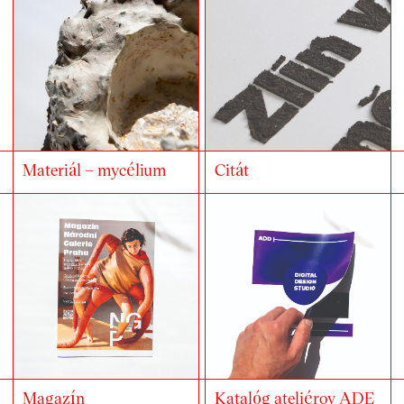
Materiál – mycélium
Citát
Magazín
Katalóg ateliérov ADE