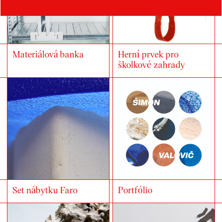
Materiálová banka
Herní prvek pro
školkové zahrady
Set nábytku Faro
Portfólio