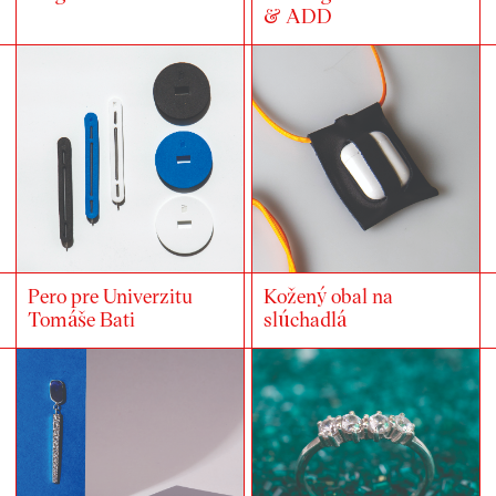
& ADD
Pero pre Univerzitu
Kožený obal na
Tomáše Bati
slúchadlá