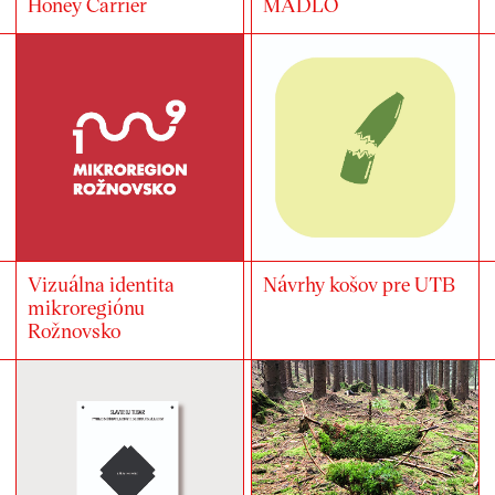
Honey Carrier
MADLO
Vizuálna identita
Návrhy košov pre UTB
mikroregiónu
Rožnovsko