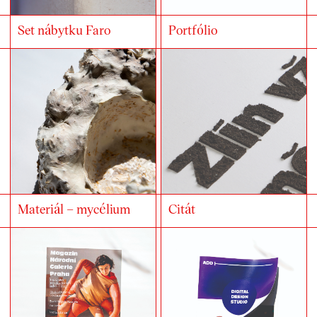
Set nábytku Faro
Portfólio
Materiál – mycélium
Citát