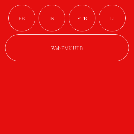
houseboat
Autor:
Šimon Valovič
Ateliér:
Produktový design
Rok:
2020/2021
Kategorie:
produktový design
Určený pre 4 členov domácnosti na dlhšie
pohodové plavby po kanáloch a jazerách.
Tvarovo je houseboat inšpirovaný vozidlami na
Mars a nadobúda tým futuristický vzhľad.
Stredná časť sa po oboch stranách dá počas dňa
a pekného počasia odrolovať a umožňuje výhľad
ako lodivodovi, tak aj posádke. Pre väčšiu