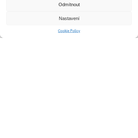
Odmítnout
Nastavení
Multifunkční opěrka
Typografie a sazba
Cookie Policy
hlavy
knihy
Psací nástroj – Leather
Pilsner Urquell – POPAI
Pen
STUDENT AWARD