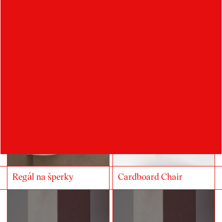
Herní prvek pro
Vertikální poličky
školkové zahrady
Regál na šperky
Cardboard Chair