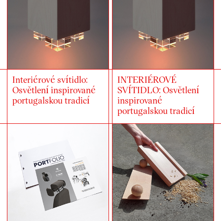
Interiérové svítidlo:
INTERIÉROVÉ
Osvětlení inspirované
SVÍTIDLO: Osvětlení
portugalskou tradicí
inspirované
portugalskou tradicí