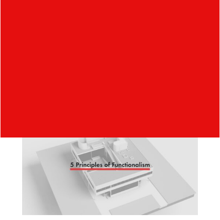
princípov funkcionalizmu, ktoré navrhol
svetoznámy architekt Le Corbusier, a ktorého
stavbu Villu Savoye využívam na ich znázornenie.
UI stránky je inšpirované grafickým dizajnérom
Janom Tschicholdom, ktorý bol zásadným
predstaviteľom tej doby v jeho odbore.
Link na web (iba pre desktop)