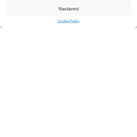
Nastavení
Cookie Policy
Zlepšovanie schopností
Wiggle
v kreatívnom vývoji
webov
Spolupracuj s FMK
5 Principles of
Functionalism