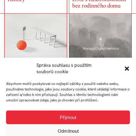
bez rodinného domu
Správa souhlasu s použitím
souborů cookie
Fyzikálne enginy vo
Mariupol Digital
Abychom mohli poskytovat co nejlepší zážitky z použití našeho webu,
webovom rozhraní
Memorial
používáme technologie, jako jsou soubory cookie, které ukládají informace o
zařízení a/nebo k nim přistupují. Souhlas s těmito technologiemi nám
umožní zpracovávat údaje, jako je chování při prohlížení.
Přijmout
Odmítnout