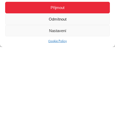
Přijmout
Face Recognition
Digitálne riešenia pre
History
život s elektromobilom
Odmítnout
bez rodinného domu
Nastavení
Cookie Policy
Fyzikálne enginy vo
Mariupol Digital
webovom rozhraní
Memorial