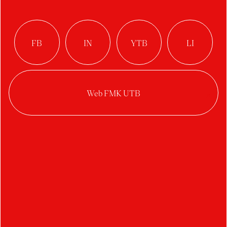
(Me)mediálne
gramotný
Autor:
Adrián Gubrica
Ateliér:
Digitální design
Rok:
2021/2022