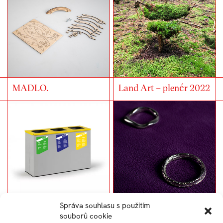
MADLO.
Land Art – plenér 2022
Správa souhlasu s použitím
Polepy na UTB koše
Stříbrné prstýnky
souborů cookie