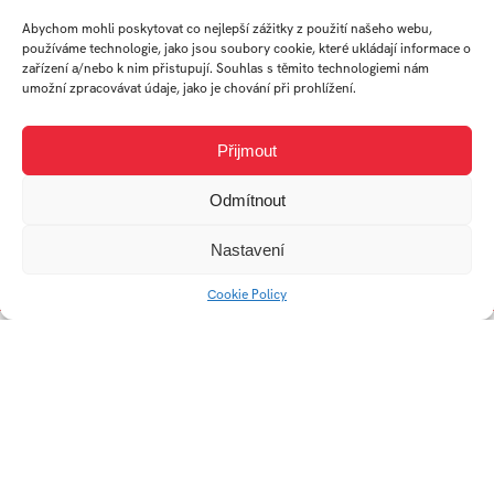
Abychom mohli poskytovat co nejlepší zážitky z použití našeho webu,
používáme technologie, jako jsou soubory cookie, které ukládají informace o
zařízení a/nebo k nim přistupují. Souhlas s těmito technologiemi nám
umožní zpracovávat údaje, jako je chování při prohlížení.
Přijmout
Odmítnout
Nastavení
Litinové svícny
Návrh parte Ladislava
Sutnara
Cookie Policy