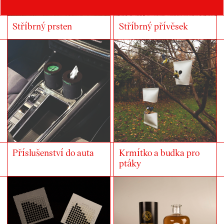
Stříbrný prsten
Stříbrný přívěsek
Příslušenství do auta
Krmítko a budka pro
ptáky