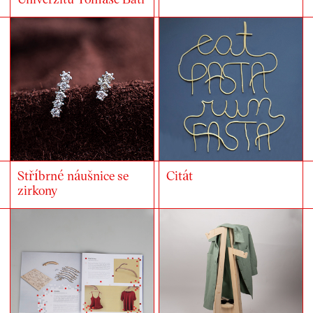
Stříbrné náušnice se
Citát
zirkony