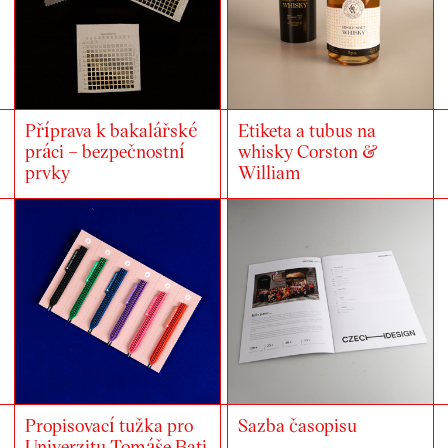
Příprava k bakalářské
Etiketa a tubus na
práci – bezpečnostní
whisky Corston &
prvky
William
Propisovací tužka pro
Sazba časopisu
Univerzitu Tomáše Bati