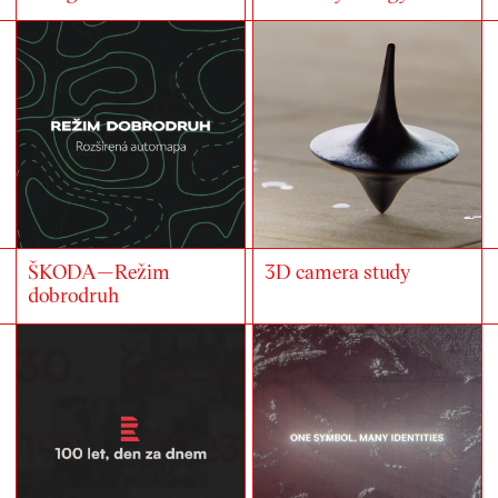
ŠKODA—Režim
3D camera study
dobrodruh