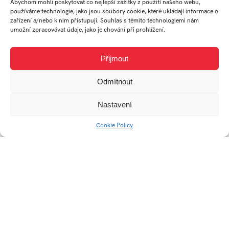
Abychom mohli poskytovat co nejlepší zážitky z použití našeho webu,
používáme technologie, jako jsou soubory cookie, které ukládají informace o
zařízení a/nebo k nim přistupují. Souhlas s těmito technologiemi nám
umožní zpracovávat údaje, jako je chování při prohlížení.
Přijmout
Odmítnout
Voyager
Je nám dvacet_FT
Nastavení
Cookie Policy
Story of the Universe
Street Food Corner