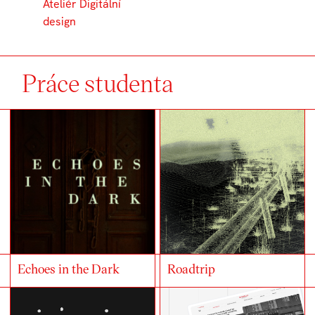
Ateliér Digitální
design
Práce studenta
Echoes in the Dark
Roadtrip