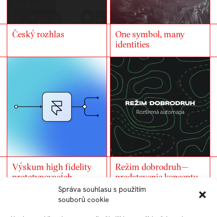
Český rozhlas
One symbol, many
identities
Výskum high fidelity
Režim dobrodruh—
prototypovacích
predstavenie konceptu
nástrojov
Správa souhlasu s použitím
souborů cookie