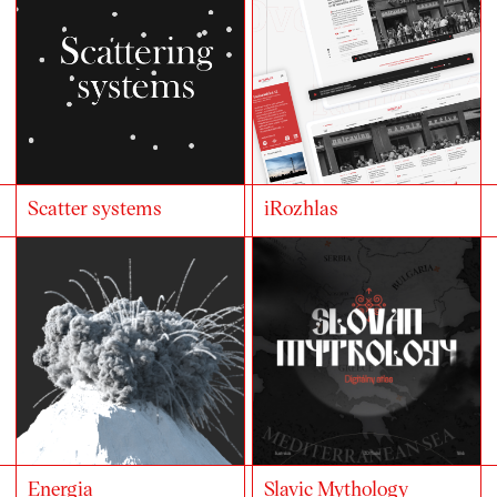
Scatter systems
iRozhlas
Energia
Slavic Mythology