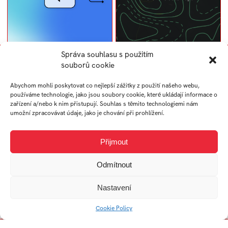
Správa souhlasu s použitím
Výskum high fidelity
Režim dobrodruh—
souborů cookie
prototypovacích
predstavenie konceptu
nástrojov
Abychom mohli poskytovat co nejlepší zážitky z použití našeho webu,
používáme technologie, jako jsou soubory cookie, které ukládají informace o
zařízení a/nebo k nim přistupují. Souhlas s těmito technologiemi nám
umožní zpracovávat údaje, jako je chování při prohlížení.
Přijmout
Odmítnout
Nastavení
Voyager
Je nám dvacet_FT
Cookie Policy