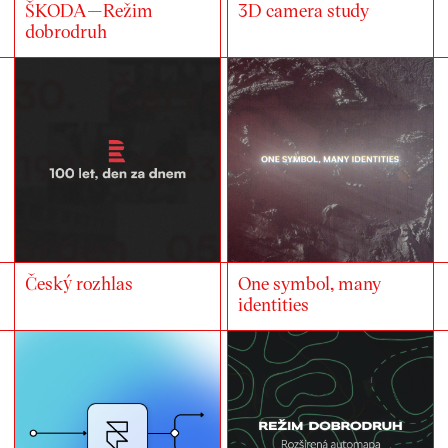
ŠKODA—Režim
3D camera study
dobrodruh
Český rozhlas
One symbol, many
identities