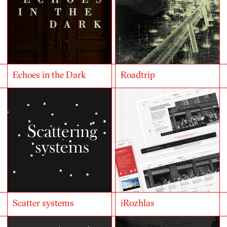
Echoes in the Dark
Roadtrip
Scatter systems
iRozhlas