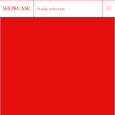
SHOWCASE
Studio selection
ONDŘEJ ZAJPT