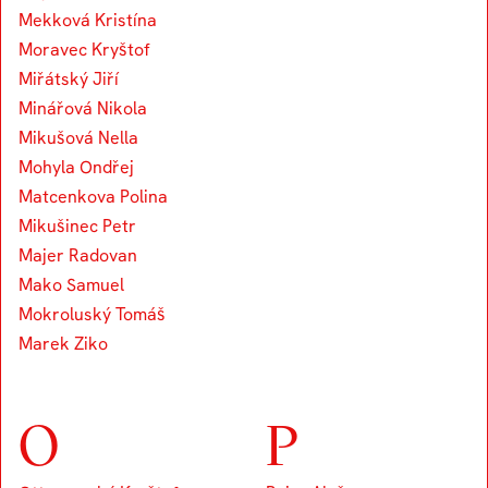
Mekková Kristína
Moravec Kryštof
Miřátský Jiří
Minářová Nikola
Mikušová Nella
Mohyla Ondřej
Matcenkova Polina
Mikušinec Petr
Majer Radovan
Mako Samuel
Mokroluský Tomáš
Marek Ziko
O
P