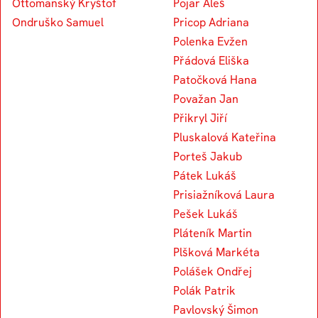
Ottomanský Kryštof
Pojar Aleš
Ondruško Samuel
Pricop Adriana
Polenka Evžen
Přádová Eliška
Patočková Hana
Považan Jan
Přikryl Jiří
Pluskalová Kateřina
Porteš Jakub
Pátek Lukáš
Prisiažníková Laura
Pešek Lukáš
Pláteník Martin
Plšková Markéta
Polášek Ondřej
Polák Patrik
Pavlovský Šimon