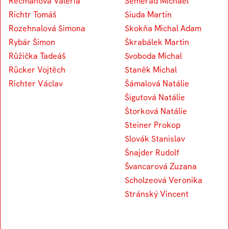
Recmanová Valeria
Semerád Michael
Richtr Tomáš
Siuda Martin
Rozehnalová Simona
Skokňa Michal Adam
Rybár Šimon
Škrabálek Martin
Růžička Tadeáš
Svoboda Michal
Rücker Vojtěch
Staněk Michal
Richter Václav
Šámalová Natálie
Šigutová Natálie
Štorková Natálie
Steiner Prokop
Slovák Stanislav
Šnajder Rudolf
Švancarová Zuzana
Scholzeová Veronika
Stránský Vincent