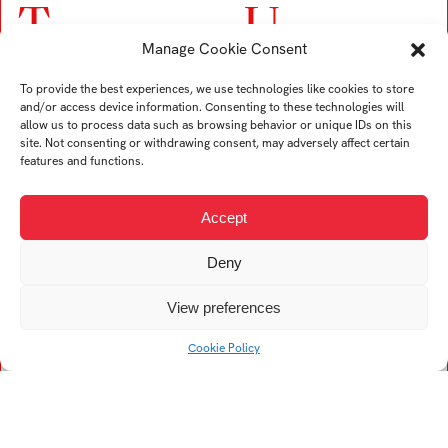
T
U
Manage Cookie Consent
Trubač Jan
Ullverová Anita
To provide the best experiences, we use technologies like cookies to store
Turek Karel
Uždil Štěpán
and/or access device information. Consenting to these technologies will
Tremer Ondřej
Uhrin Tomáš
allow us to process data such as browsing behavior or unique IDs on this
site. Not consenting or withdrawing consent, may adversely affect certain
Trögler Daniel
features and functions.
Accept
V
Deny
Viskupová Alžběta
Kristína
View preferences
Vogelová Denisa
Cookie Policy
Vykopalová Eva
Vojtech Filip
Vaculík František
Vojtková Helena