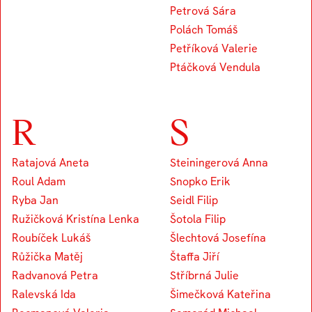
Petrová Sára
Polách Tomáš
Petříková Valerie
Ptáčková Vendula
R
S
Ratajová Aneta
Steiningerová Anna
Roul Adam
Snopko Erik
Ryba Jan
Seidl Filip
Ružičková Kristína Lenka
Šotola Filip
Roubíček Lukáš
Šlechtová Josefína
Růžička Matěj
Štaffa Jiří
Radvanová Petra
Stříbrná Julie
Ralevská Ida
Šimečková Kateřina