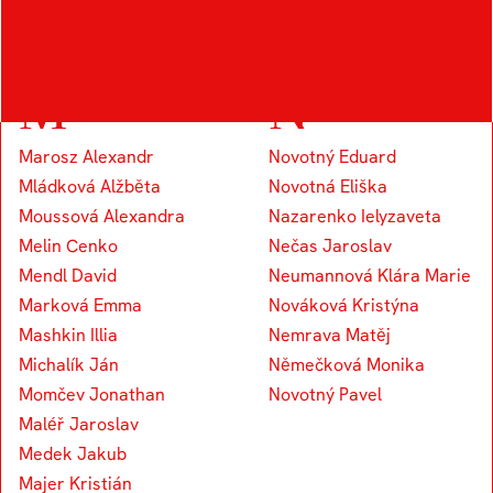
Kapounek Vojtěch
M
N
Marosz Alexandr
Novotný Eduard
Mládková Alžběta
Novotná Eliška
Moussová Alexandra
Nazarenko Ielyzaveta
Melin Cenko
Nečas Jaroslav
Mendl David
Neumannová Klára Marie
Marková Emma
Nováková Kristýna
Mashkin Illia
Nemrava Matěj
Michalík Ján
Němečková Monika
Momčev Jonathan
Novotný Pavel
Maléř Jaroslav
Medek Jakub
Majer Kristián