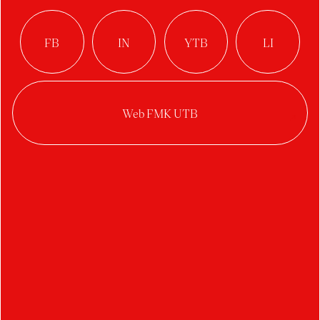
Brabcová Karolína
Buršová Lucie
Bartošek Martin
Bystriansky Martin
Barták Petr
Bušek Petr
Bucher Tomáš
Benešovský Vojtěch
Bočková Veronika
C
D
Čermín Adam
Duval Arthur
Černich Adam
Divíšková Eliška
Casková Barbora
Dosedělová Hedvika